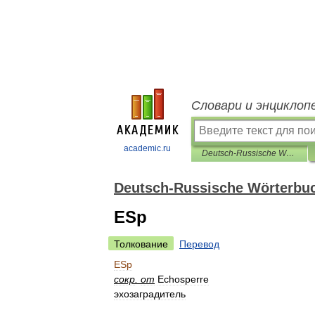
Словари и энциклоп
academic.ru
Deutsch-Russische Wörterbuch polytechnischen
Deutsch-Russische Wörterbuc
ESp
Толкование
Перевод
ESp
сокр
.
от
Echosperre
эхозаградитель