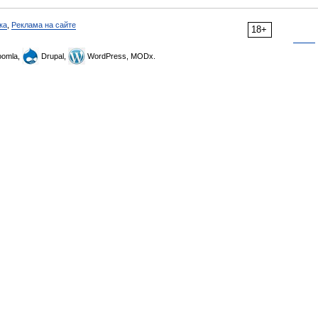
ка
,
Реклама на сайте
18+
omla,
Drupal,
WordPress, MODx.