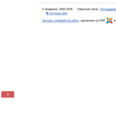
© Академик, 2000-2026
Обратная связь:
Техподдерж
👣 Путешествия
Экспорт словарей на сайты
, сделанные на PHP,
Jo
2