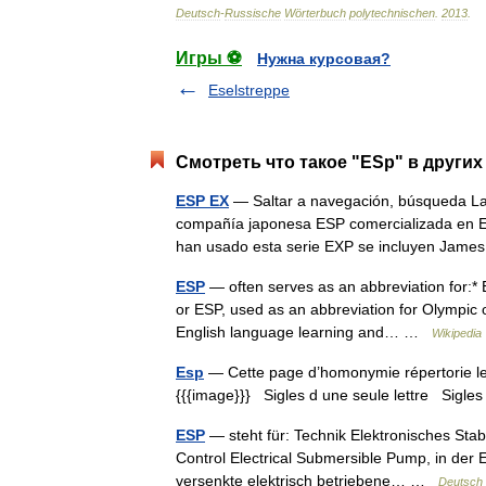
Deutsch
-
Russische
Wörterbuch
polytechnischen
.
2013
.
Игры ⚽
Нужна курсовая?
Eselstreppe
Смотреть что такое "ESp" в других
ESP EX
— Saltar a navegación, búsqueda La E
compañía japonesa ESP comercializada en E
han usado esta serie EXP se incluyen Ja
ESP
— often serves as an abbreviation for:* 
or ESP, used as an abbreviation for Olympic o
English language learning and… …
Wikipedia
Esp
— Cette page d’homonymie répertorie les
{{{image}}} Sigles d une seule lettre Sigles 
ESP
— steht für: Technik Elektronisches Stabi
Control Electrical Submersible Pump, in der 
versenkte elektrisch betriebene… …
Deutsch 