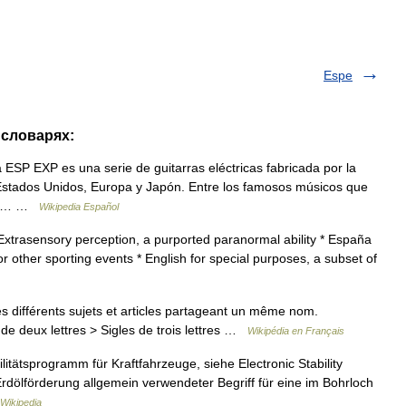
Espe
 словарях:
SP EXP es una serie de guitarras eléctricas fabricada por la
stados Unidos, Europa y Japón. Entre los famosos músicos que
mes… …
Wikipedia Español
Extrasensory perception, a purported paranormal ability * España
r other sporting events * English for special purposes, a subset of
 différents sujets et articles partageant un même nom.
de deux lettres > Sigles de trois lettres …
Wikipédia en Français
litätsprogramm für Kraftfahrzeuge, siehe Electronic Stability
Erdölförderung allgemein verwendeter Begriff für eine im Bohrloch
Wikipedia