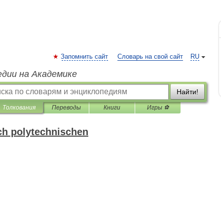
Запомнить сайт
Словарь на свой сайт
RU
едии на Академике
Найти!
Толкования
Переводы
Книги
Игры ⚽
h polytechnischen