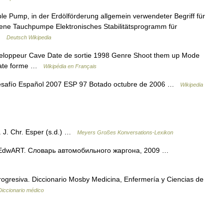
ble Pump, in der Erdölförderung allgemein verwendeter Begriff für
ebene Tauchpumpe Elektronisches Stabilitätsprogramm für
 …
Deutsch Wikipedia
eloppeur Cave Date de sortie 1998 Genre Shoot them up Mode
Plate forme …
Wikipédia en Français
esafío Español 2007 ESP 97 Botado octubre de 2006 …
Wikipedia
. J. Chr. Esper (s.d.) …
Meyers Großes Konversations-Lexikon
 EdwART. Словарь автомобильного жаргона, 2009 …
rogresiva. Diccionario Mosby Medicina, Enfermería y Ciencias de
Diccionario médico