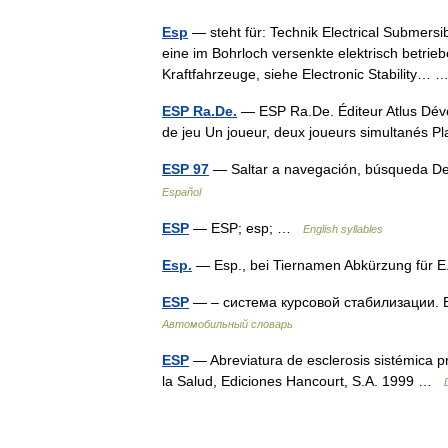
Esp
— steht für: Technik Electrical Submersi
eine im Bohrloch versenkte elektrisch betri
Kraftfahrzeuge, siehe Electronic Stability…
ESP Ra.De.
— ESP Ra.De. Éditeur Atlus Dév
de jeu Un joueur, deux joueurs simultanés 
ESP 97
— Saltar a navegación, búsqueda D
Español
ESP
— ESP; esp; …
English syllables
Esp.
— Esp., bei Tiernamen Abkürzung für E
ESP
— – система курсовой стабилизации.
Автомобильный словарь
ESP
— Abreviatura de esclerosis sistémica p
la Salud, Ediciones Hancourt, S.A. 1999 …